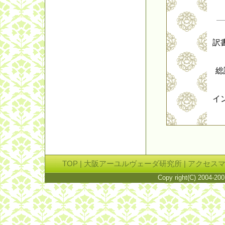
訳
総
イ
TOP
|
大阪アーユルヴェーダ研究所
|
アクセス
Copy right(C) 2004-200