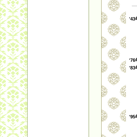
‘43
‘76
‘83
‘95