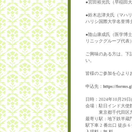
●宮田裕光氏（早稲田
●鈴木志津夫氏（マハ
ハリシ国際大学名誉博
●陰山康成氏（医学博
リニックグループ代表
ご興味のある方は、下
い。
皆様のご参加を心より
申込先：
https://forms
日時：2024年10月29日
会場：駐日インド大使
東京都千代田区九段下 
最寄り駅：地下鉄半蔵
駅下車 2 番出口 徒歩 6
入場料：無 料